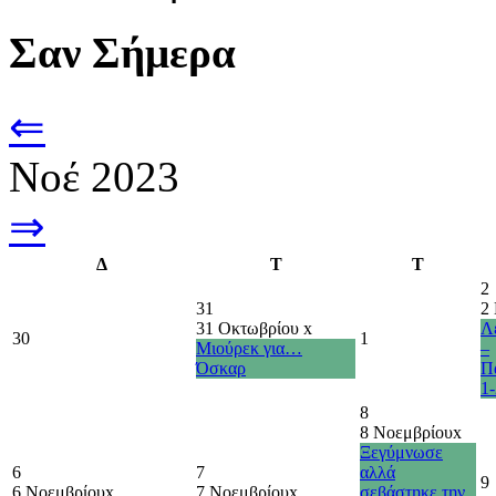
Σαν Σήμερα
⇐
Νοέ 2023
⇒
Δ
Τ
Τ
2
31
2
31 Οκτωβρίου
x
Λ
30
1
Μιούρεκ για…
–
Όσκαρ
Π
1-
8
8 Νοεμβρίου
x
Ξεγύμνωσε
6
7
αλλά
9
6 Νοεμβρίου
x
7 Νοεμβρίου
x
σεβάστηκε την