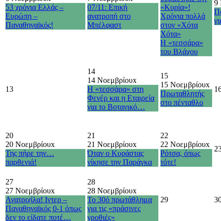
9
53 χρόνια Ελλάς –
07/11: Επική
«Κυρία»!
Π
Ευρώπη –
ανατροπή στο
Χρόνια πολλά
γι
Παναθηναϊκός!
Μπέλφαστ
στον «Χότα
Χότα»
Η «τεσσάρα»
του Βλάχου
14
15
14 Νοεμβρίου
x
15 Νοεμβρίου
x
13
Η «τεσσάρα» στη
1
Πρωταθλητής
Φενέρ και η Εταιρεία
στο πένταθλο
για το Βοτανικό…
20
21
22
20 Νοεμβρίου
x
21 Νοεμβρίου
x
22 Νοεμβρίου
x
2
Της πήρε την…
Όταν ο Κυράστας
Ρότσα, όπως
παρθενιά!
νίκησε την Παράγκα
τότε!
27
28
27 Νοεμβρίου
x
28 Νοεμβρίου
x
Ανατριχίλα! Ιντερ –
Το 30ό πρωτάθλημα
29
3
Παναθηναϊκός 0-1 όπως
για τις «πράσινες
δεν το είδατε ποτέ…
γροθιές»