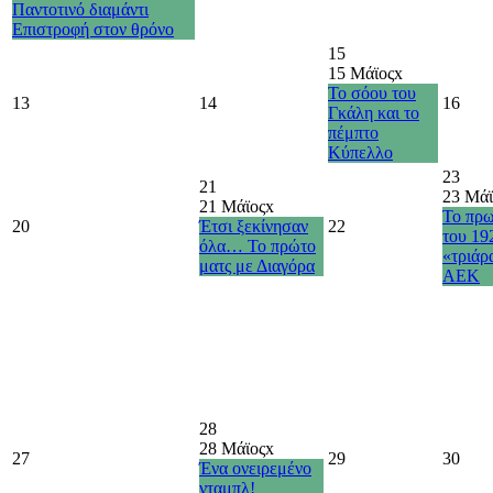
Παντοτινό διαμάντι
Επιστροφή στον θρόνο
15
15 Μάϊος
x
Το σόου του
13
14
16
Γκάλη και το
πέμπτο
Κύπελλο
23
21
23 Μάϊ
21 Μάϊος
x
Το πρ
20
Έτσι ξεκίνησαν
22
του 19
όλα… Το πρώτο
«τριάρ
ματς με Διαγόρα
ΑΕΚ
28
28 Μάϊος
x
27
29
30
Ένα ονειρεμένο
νταμπλ!