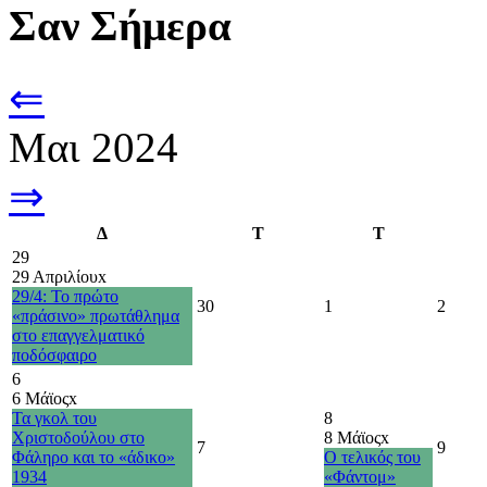
Σαν Σήμερα
⇐
Μαι 2024
⇒
Δ
Τ
Τ
29
29 Απριλίου
x
29/4: Το πρώτο
30
1
2
«πράσινο» πρωτάθλημα
στο επαγγελματικό
ποδόσφαιρο
6
6 Μάϊος
x
Τα γκολ του
8
Χριστοδούλου στο
8 Μάϊος
x
7
9
Φάληρο και το «άδικο»
Ο τελικός του
1934
«Φάντομ»