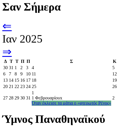
Σαν Σήμερα
⇐
Ιαν 2025
⇒
Δ
Τ
Τ
Π
Π
Σ
Κ
30
31
1
2
3
4
5
6
7
8
9
10
11
12
13
14
15
16
17
18
19
20
21
22
23
24
25
26
1
27
28
29
30
31
1 Φεβρουαρίου
x
2
Όταν έκλεισε τα μάτια ο «φτερωτός Ρένος»
Ύμνος Παναθηναϊκού