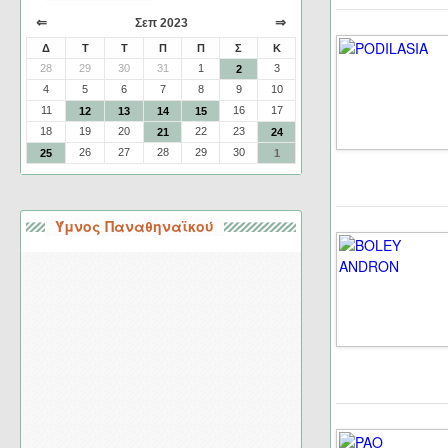
⇐
⇒
Σεπ 2023
Δ
Τ
Τ
Π
Π
Σ
Κ
28
29
30
31
1
3
2
4
5
6
7
8
9
10
11
16
17
12
13
14
15
18
19
20
22
23
21
24
26
27
28
29
30
25
1
Ύμνος Παναθηναϊκού