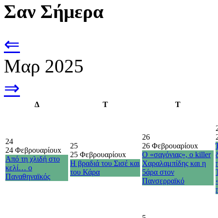
Σαν Σήμερα
⇐
Μαρ 2025
⇒
Δ
Τ
Τ
26
24
25
26 Φεβρουαρίου
x
24 Φεβρουαρίου
x
25 Φεβρουαρίου
x
Ο «σαγόνιας», ο killer
Από τη χλιδή στο
Η βραδιά του Σισέ και
Χαραλαμπίδης και η
κελί… ο
του Κάρα
5άρα στον
Παναθηναϊκός
Πανσερραϊκό
5