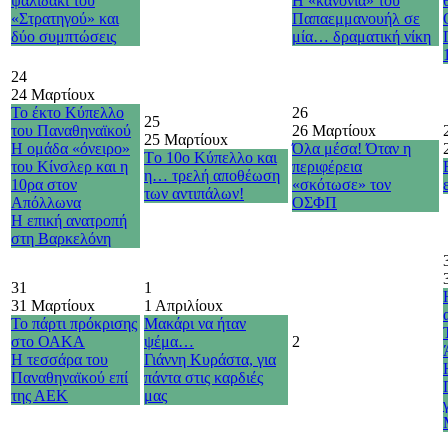
ψαλιδάκι του
Η «κανονιά» του
«Στρατηγού» και
Παπαεμμανουήλ σε
δύο συμπτώσεις
μία… δραματική νίκη
24
24 Μαρτίου
x
Το έκτο Κύπελλο
26
25
του Παναθηναϊκού
26 Μαρτίου
x
25 Μαρτίου
x
Η ομάδα «όνειρο»
Όλα μέσα! Όταν η
Τo 10o Κύπελλο και
του Κίνσλερ και η
περιφέρεια
η… τρελή αποθέωση
10ρα στον
«σκότωσε» τον
των αντιπάλων!
Απόλλωνα
ΟΣΦΠ
H επική ανατροπή
στη Βαρκελόνη
31
1
31 Μαρτίου
x
1 Απριλίου
x
Το πάρτι πρόκρισης
Μακάρι να ήταν
στο ΟΑΚΑ
ψέμα…
2
Η τεσσάρα του
Γιάννη Κυράστα, για
Παναθηναϊκού επί
πάντα στις καρδιές
της ΑΕΚ
μας