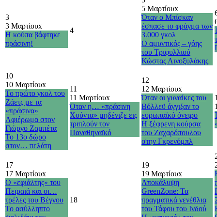
5 Μαρτίου
x
3
Όταν ο Μπίσκαν
3 Μαρτίου
x
έσπασε το φράγμα των
4
Η κούπα βάφτηκε
3.000 γκολ
πράσινη!
Ο αμυντικός – γόης
του Τριφυλλιού
Κώστας Λινοξυλάκης
10
12
10 Μαρτίου
x
11
12 Μαρτίου
x
Το πρώτο γκολ του
11 Μαρτίου
x
Όταν οι γυναίκες του
Ζάετς με τα
Όταν η… «πράσινη
Βόλλεϋ άγγιξαν το
«πράσινα»
Χούντα» μηδένιζε εις
ευρωπαϊκό όνειρο
Αφιέρωμα στον
τριπλούν τον
Η ξέφρενη κούρσα
Γιώργο Ζαμπέτα
Παναθηναϊκό
του Ζαχαρόπουλου
Το 13ο δώρο
στην Γκρενόμπλ
στον… πελάτη
17
19
17 Μαρτίου
x
19 Μαρτίου
x
Ο «εφιάλτης» του
Αποκάλυψη
Πειραιά και οι…
GreenZone: Τα
τρέλες του Βέγγου
18
πραγματικά γενέθλια
Το ασύλληπτο
του Τάφου του Ινδού