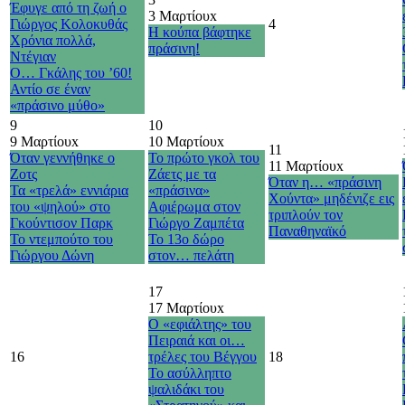
Έφυγε από τη ζωή ο
3 Μαρτίου
x
Γιώργος Κολοκυθάς
4
Η κούπα βάφτηκε
Χρόνια πολλά,
πράσινη!
Ντέγιαν
Ο… Γκάλης του ’60!
Αντίο σε έναν
«πράσινο μύθο»
9
10
9 Μαρτίου
x
10 Μαρτίου
x
11
Όταν γεννήθηκε ο
Το πρώτο γκολ του
11 Μαρτίου
x
Ζοτς
Ζάετς με τα
Όταν η… «πράσινη
Τα «τρελά» εννιάρια
«πράσινα»
Χούντα» μηδένιζε εις
του «ψηλού» στο
Αφιέρωμα στον
τριπλούν τον
Γκούντισον Παρκ
Γιώργο Ζαμπέτα
Παναθηναϊκό
Το ντεμπούτο του
Το 13ο δώρο
Γιώργου Δώνη
στον… πελάτη
17
17 Μαρτίου
x
Ο «εφιάλτης» του
Πειραιά και οι…
16
τρέλες του Βέγγου
18
Το ασύλληπτο
ψαλιδάκι του