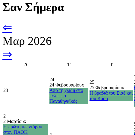
Σαν Σήμερα
⇐
Μαρ 2026
⇒
Δ
Τ
Τ
24
25
24 Φεβρουαρίου
x
25 Φεβρουαρίου
x
23
Από τη χλιδή στο
Η βραδιά του Σισέ και
κελί… ο
του Κάρα
Παναθηναϊκός
2
2 Μαρτίου
x
H πρώτη «πεντάρα»
στον ΠΑΟΚ
3