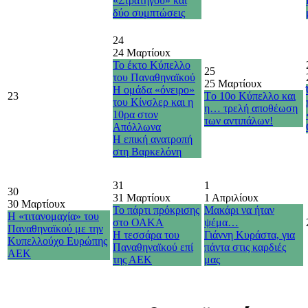
«Στρατηγού» και
δύο συμπτώσεις
24
24 Μαρτίου
x
Το έκτο Κύπελλο
25
του Παναθηναϊκού
25 Μαρτίου
x
Η ομάδα «όνειρο»
23
Τo 10o Κύπελλο και
του Κίνσλερ και η
η… τρελή αποθέωση
10ρα στον
των αντιπάλων!
Απόλλωνα
H επική ανατροπή
στη Βαρκελόνη
31
1
30
31 Μαρτίου
x
1 Απριλίου
x
30 Μαρτίου
x
Το πάρτι πρόκρισης
Μακάρι να ήταν
Η «τιτανομαχία» του
στο ΟΑΚΑ
ψέμα…
Παναθηναϊκού με την
Η τεσσάρα του
Γιάννη Κυράστα, για
Κυπελλούχο Ευρώπης
Παναθηναϊκού επί
πάντα στις καρδιές
ΑΕΚ
της ΑΕΚ
μας