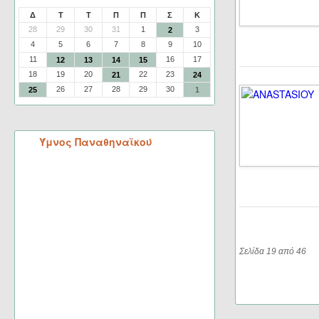
Δ
Τ
Τ
Π
Π
Σ
Κ
28
29
30
31
1
3
2
4
5
6
7
8
9
10
11
16
17
12
13
14
15
18
19
20
22
23
21
24
26
27
28
29
30
25
1
Ύμνος Παναθηναϊκού
Σελίδα 19 από 46