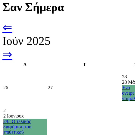
Σαν Σήμερα
⇐
Ιούν 2025
⇒
Δ
Τ
28
28 Μά
26
27
Ένα
ονειρ
νταμπ
2
2 Ιουνίου
x
2/6: Ο τελικός
διαφήμιση του
επιθετικού