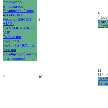
ποδοσφαίρου
Η πορεία του
Παναθηναϊκού προς
4
το Γουέμπλεϊ
4 Ιουν
Wembley 2/6/1971:
3
Όταν 
AJAX-
Ομπρά
ΠΑΝΑΘΗΝΑΪΚΟΣ
(2-0)
Το έπος του
Γουέμπλεϊ
Γουέμπλεϊ 1971: Το
έπος του
Παναθηναϊκού και της
πρωτεύουσας!
11
11 Ιου
9
10
Το δε
Κύπελ