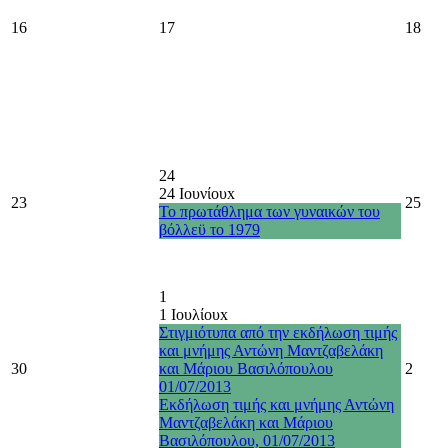
16
17
18
24
24 Ιουνίου
x
23
25
Το πρωτάθλημα των γυναικών του
βόλλεϋ το 1979
1
1 Ιουλίου
x
Στιγμιότυπα από την εκδήλωση τιμής
και μνήμης Αντώνη Μαντζαβελάκη
30
και Μάριου Βασιλόπουλου
2
01/07/2013
Εκδήλωση τιμής και μνήμης Αντώνη
Μαντζαβελάκη και Μάριου
Βασιλόπουλου, 01/07/2013