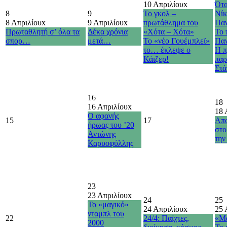
10 Απριλίου
x
Ότα
8
9
Το γκολ –
Νίκ
8 Απριλίου
x
9 Απριλίου
x
πρωτάθλημα του
Παν
Πρωταθλητή σ’ όλα τα
Δέκα χρόνια
«Χότα – Χότα»
Το 
σπορ…
μετά…
Το «νέο Γουέμπλεϊ»
Παν
το… έκλεψε ο
Η π
Κάιζερ!
παρ
Στά
16
18
16 Απριλίου
x
18 
Ο αφανής
15
17
Απο
ήρωας του ’20
στο
Αντώνης
την
Καρυοφύλλης
23
23 Απριλίου
x
24
25
Το «μαγικό»
24 Απριλίου
x
25 
νταμπλ του
22
24/4: Παίχτες,
«Μ
2000