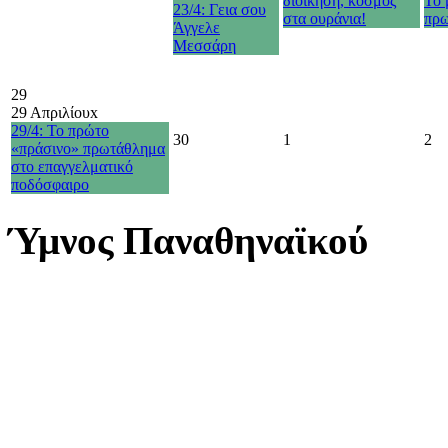
διοίκηση, κόσμος
Το 
23/4: Γεια σου
στα ουράνια!
πρω
Άγγελε
Μεσσάρη
29
29 Απριλίου
x
29/4: Το πρώτο
30
1
2
«πράσινο» πρωτάθλημα
στο επαγγελματικό
ποδόσφαιρο
Ύμνος Παναθηναϊκού