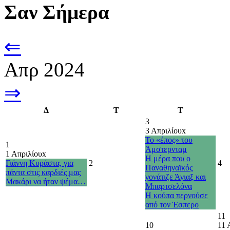
Σαν Σήμερα
⇐
Απρ 2024
⇒
Δ
Τ
Τ
3
3 Απριλίου
x
Το «έπος» του
1
Άμστερνταμ
1 Απριλίου
x
Η μέρα που ο
Γιάννη Κυράστα, για
2
4
Παναθηναϊκός
πάντα στις καρδιές μας
γονάτιζε Άγιαξ και
Μακάρι να ήταν ψέμα…
Μπαρτσελόνα
Η κούπα περνούσε
από τον Έσπερο
11
10
11 