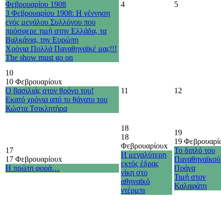
Φεβρουαρίου 1908
4
5
3 Φεβρουαρίου 1908: Η γέννηση
ενός μεγάλου Συλλόγου που
πρόσφερε τιμή στην Ελλάδα, τα
Βαλκάνια, την Ευρώπη
Χρόνια Πολλά Παναθηναϊκέ μας!!!
The show must go on
10
10 Φεβρουαρίου
x
Ο βασιλιάς στον θρόνο του!
11
12
Εκατό χρόνια από το θάνατο του
Κώστα Τσικλητήρα
18
19
18
19 Φεβρουαρί
Φεβρουαρίου
x
17
Το διπλό του
Η μεγαλύτερη
17 Φεβρουαρίου
x
Παναθηναϊκού
εκτός έδρας
Η πρώτη φορά…
Πράγα
νίκη στο
Τιμή στον
αθηναϊκό
Καλαφάτη
ντέρμπι