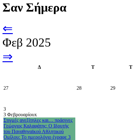
Σαν Σήμερα
⇐
Φεβ 2025
⇒
Δ
Τ
Τ
27
28
29
3
3 Φεβρουαρίου
x
Στιγμές ανεξίτηλες και… πράσινες
Γεώργιος Καλαφάτης: Ο Ιδρυτής
του Παναθηναϊκού Αθλητικού
Ομίλου: Το ημερολόγιο έγραφε 3