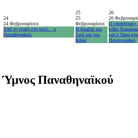
25
26
24
25
26 Φεβρουαρί
24 Φεβρουαρίου
x
Φεβρουαρίου
x
Ο «σαγόνιας»,
Από τη χλιδή στο κελί… ο
Η βραδιά του
killer Χαραλα
Παναθηναϊκός
Σισέ και του
και η 5άρα στ
Κάρα
Πανσερραϊκό
Ύμνος Παναθηναϊκού