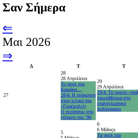
Σαν Σήμερα
⇐
Μαι 2026
⇒
Δ
Τ
Τ
28
28 Απριλίου
x
29
Το γκολ του
29 Απριλίου
x
Καμάρα…
29/4: Το πρώτο «πρ
27
28/4: Η πρόκριση
πρωτάθλημα στο
στον τελικό του
επαγγελματικό
«Γουέμπλεϊ»
ποδόσφαιρο
O περίπατος στο
ντέρμπι του ’96
6
6 Μάϊος
x
5
Τα γκολ του
5 Μάϊος
x