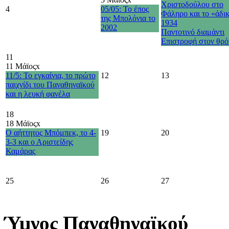
Χριστοδούλου στο
4
05/05: Το έπος
Φάληρο και το «άδι
της Μπολόνια το
1934
2002
Παντοτινό διαμάντι
Επιστροφή στον θρό
11
11 Μάϊος
x
11/5: Το εγκαίνια, το πρώτο
12
13
παιχνίδι του Παναθηναϊκού
και η λευκή φανέλα
18
18 Μάϊος
x
Ο αήττητος Μπόμπεκ, το 4-
19
20
3-3 και ο Αριστείδης
Καμάρας
25
26
27
Ύμνος Παναθηναϊκού