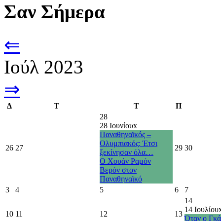
Σαν Σήμερα
⇐
Ιούλ 2023
⇒
Δ
Τ
Τ
Π
28
28 Ιουνίου
x
Παναθηναϊκός –
Ολυμπιακός: Έτσι
26
27
29
30
ξεκίνησαν όλα…
Ο Χουάν Ραμόν
Βερόν στον
Παναθηναϊκό
3
4
5
6
7
14
14 Ιουλίου
10
11
12
13
Όταν ο Γκά