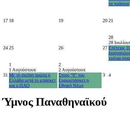
τα πράσινα
17
18
19
20
21
28
28 Ιουλίου
24
25
26
27
Επέτειος 1
διοργανώσ
χρόνια οπι
1
2
1 Αυγούστου
x
2 Αυγούστου
x
31
Με τη σκέψη πρώτα η
Στους “8” του
3
4
Ελλάδα μετά το μπάσκετ
Ευρωμπάσκετ η
και ο ΠΑΟ
Εθνική Νέων
Ύμνος Παναθηναϊκού