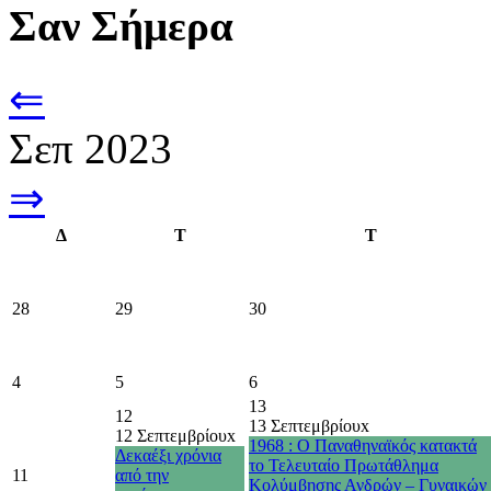
Σαν Σήμερα
⇐
Σεπ 2023
⇒
Δ
Τ
Τ
28
29
30
4
5
6
13
12
13 Σεπτεμβρίου
x
12 Σεπτεμβρίου
x
1968 : Ο Παναθηναϊκός κατακτά
Δεκαέξι χρόνια
το Τελευταίο Πρωτάθλημα
11
από την
Κολύμβησης Ανδρών – Γυναικών