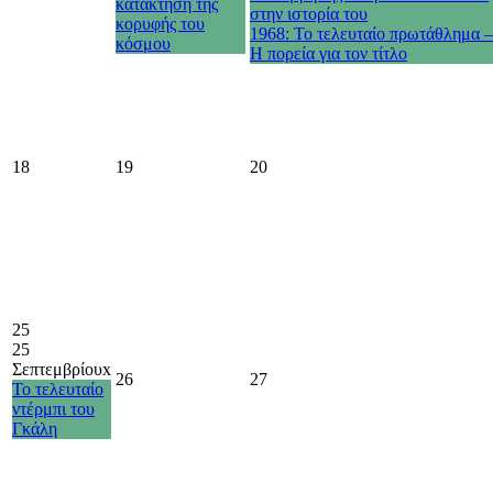
κατάκτηση της
στην ιστορία του
κορυφής του
1968: Το τελευταίο πρωτάθλημα –
κόσμου
Η πορεία για τον τίτλο
18
19
20
25
25
Σεπτεμβρίου
x
26
27
Το τελευταίο
ντέρμπι του
Γκάλη