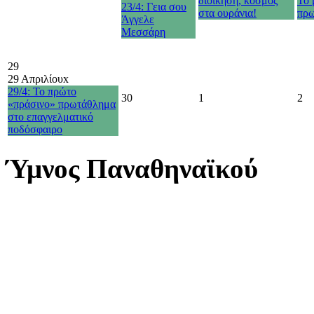
διοίκηση, κόσμος
Το 
23/4: Γεια σου
στα ουράνια!
πρω
Άγγελε
Μεσσάρη
29
29 Απριλίου
x
29/4: Το πρώτο
30
1
2
«πράσινο» πρωτάθλημα
στο επαγγελματικό
ποδόσφαιρο
Ύμνος Παναθηναϊκού