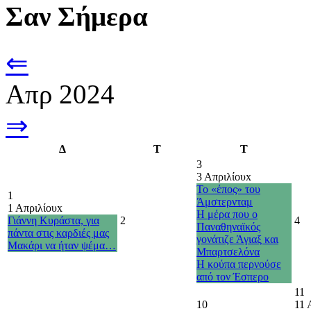
Σαν Σήμερα
⇐
Απρ 2024
⇒
Δ
Τ
Τ
3
3 Απριλίου
x
Το «έπος» του
1
Άμστερνταμ
1 Απριλίου
x
Η μέρα που ο
Γιάννη Κυράστα, για
2
4
Παναθηναϊκός
πάντα στις καρδιές μας
γονάτιζε Άγιαξ και
Μακάρι να ήταν ψέμα…
Μπαρτσελόνα
Η κούπα περνούσε
από τον Έσπερο
11
10
11 