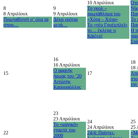
10 Απριλίου
x
Ότα
8
9
Το γκολ –
Νίκ
8 Απριλίου
x
9 Απριλίου
x
πρωτάθλημα του
Παν
Πρωταθλητή σ’ όλα τα
Δέκα χρόνια
«Χότα – Χότα»
Το 
σπορ…
μετά…
Το «νέο Γουέμπλεϊ»
Παν
το… έκλεψε ο
Η π
Κάιζερ!
παρ
Στά
16
18
16 Απριλίου
x
18 
Ο αφανής
15
17
Απο
ήρωας του ’20
στο
Αντώνης
την
Καρυοφύλλης
23
23 Απριλίου
x
24
25
Το «μαγικό»
24 Απριλίου
x
25 
νταμπλ του
22
24/4: Παίχτες,
«Μ
2000