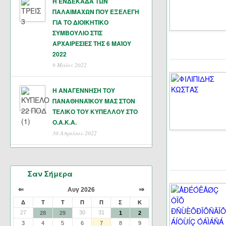
Η ΕΝΔΕΚΑΔΑ ΤΩΝ
ΠΑΛΑΙΜΑΧΩΝ ΠΟΥ ΕΞΕΛΕΓΗ
ΓΙΑ ΤΟ ΔΙΟΙΚΗΤΙΚΟ
ΣΥΜΒΟΥΛΙΟ ΣΤΙΣ
ΑΡΧΑΙΡΕΣΙΕΣ ΤΗΣ 6 ΜΑΊΟΥ
2022
9 Μάϊος 2022
Η ΑΝΑΓΕΝΝΗΣΗ ΤΟΥ
ΠΑΝΑΘΗΝΑΪΚΟΥ ΜΑΣ ΣΤΟΝ
ΤΕΛΙΚΟ ΤΟΥ ΚΥΠΕΛΛΟΥ ΣΤΟ
Ο.Α.Κ.Α.
30 Απριλίου 2022
Σαν Σήμερα
⇐
⇒
Αυγ 2026
Δ
Τ
Τ
Π
Π
Σ
Κ
27
30
31
28
29
1
2
3
4
5
6
7
8
9