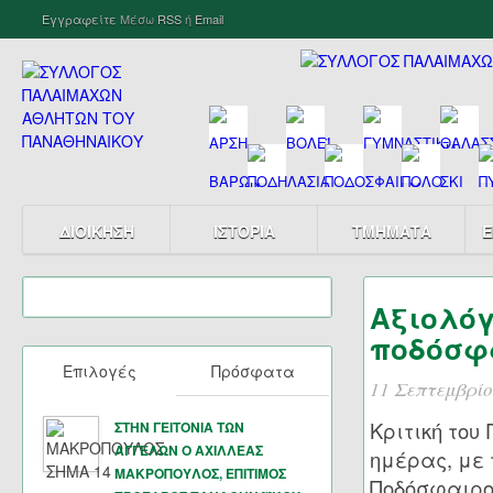
Εγγραφείτε
Μέσω
RSS
ή
Email
ΔΙΟΙΚΗΣΗ
ΙΣΤΟΡΙΑ
ΤΜΗΜΑΤΑ
Ε
Αξιολόγ
ποδόσφα
Επιλογές
Πρόσφατα
11 Σεπτεμβρίο
Κριτική του
ΣΤΗΝ ΓΕΙΤΟΝΙΑ ΤΩΝ
ΑΓΓΕΛΩΝ Ο ΑΧΙΛΛΕΑΣ
ημέρας, με 
ΜΑΚΡΟΠΟΥΛΟΣ, ΕΠΙΤΙΜΟΣ
Ποδόσφαιρο.