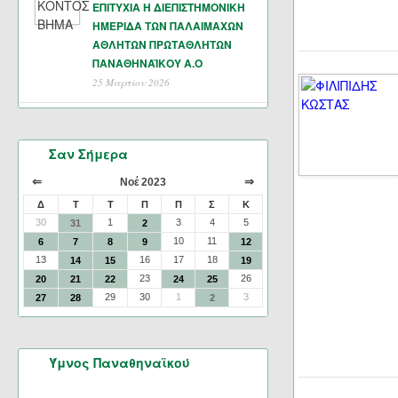
ΕΠΙΤΥΧΙΑ Η ΔΙΕΠΙΣΤΗΜΟΝΙΚΗ
ΗΜΕΡΙΔΑ ΤΩΝ ΠΑΛΑΙΜΑΧΩΝ
ΑΘΛΗΤΩΝ ΠΡΩΤΑΘΛΗΤΩΝ
ΠΑΝΑΘΗΝΑΪΚΟΥ Α.Ο
25 Μαρτίου 2026
Σαν Σήμερα
⇐
⇒
Νοέ 2023
Δ
Τ
Τ
Π
Π
Σ
Κ
30
1
3
4
5
31
2
10
11
6
7
8
9
12
13
16
17
18
14
15
19
23
26
20
21
22
24
25
29
30
1
3
27
28
2
Ύμνος Παναθηναϊκού