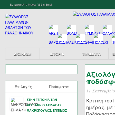
Εγγραφείτε
Μέσω
RSS
ή
Email
ΔΙΟΙΚΗΣΗ
ΙΣΤΟΡΙΑ
ΤΜΗΜΑΤΑ
Ε
Αξιολόγ
ποδόσφα
Επιλογές
Πρόσφατα
11 Σεπτεμβρίο
Κριτική του
ΣΤΗΝ ΓΕΙΤΟΝΙΑ ΤΩΝ
ΑΓΓΕΛΩΝ Ο ΑΧΙΛΛΕΑΣ
ημέρας, με 
ΜΑΚΡΟΠΟΥΛΟΣ, ΕΠΙΤΙΜΟΣ
Ποδόσφαιρο.