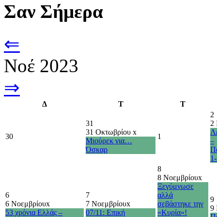
Σαν Σήμερα
⇐
Νοέ 2023
⇒
Δ
Τ
Τ
2
31
2
31 Οκτωβρίου
x
Λ
30
1
Μιούρεκ για…
–
Όσκαρ
Π
1-
8
8 Νοεμβρίου
x
Ξεγύμνωσε
6
7
αλλά
9
6 Νοεμβρίου
x
7 Νοεμβρίου
x
σεβάστηκε την
9
53 χρόνια Ελλάς –
07/11: Επική
«Κυρία»!
Π