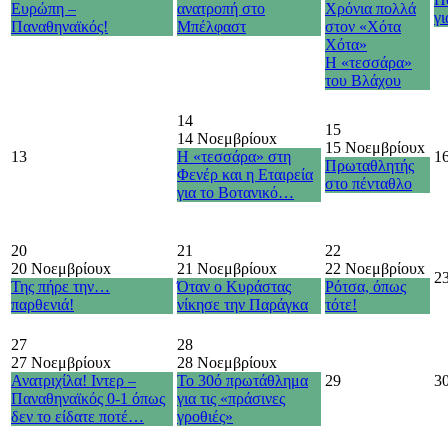
Ευρώπη –
ανατροπή στο
Χρόνια πολλά
γι
Παναθηναϊκός!
Μπέλφαστ
στον «Χότα
Χότα»
Η «τεσσάρα»
του Βλάχου
14
15
14 Νοεμβρίου
x
15 Νοεμβρίου
x
13
Η «τεσσάρα» στη
1
Πρωταθλητής
Φενέρ και η Εταιρεία
στο πένταθλο
για το Βοτανικό…
20
21
22
20 Νοεμβρίου
x
21 Νοεμβρίου
x
22 Νοεμβρίου
x
2
Της πήρε την…
Όταν ο Κυράστας
Ρότσα, όπως
παρθενιά!
νίκησε την Παράγκα
τότε!
27
28
27 Νοεμβρίου
x
28 Νοεμβρίου
x
Ανατριχίλα! Ιντερ –
Το 30ό πρωτάθλημα
29
3
Παναθηναϊκός 0-1 όπως
για τις «πράσινες
δεν το είδατε ποτέ…
γροθιές»