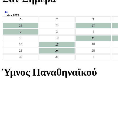
⇐
Δεκ 2024
⇒
Δ
Τ
Τ
26
25
27
3
4
2
9
10
11
16
18
17
23
25
24
30
31
1
Ύμνος Παναθηναϊκού