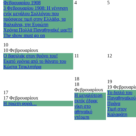
Φεβρουαρίου 1908
4
5
3 Φεβρουαρίου 1908: Η γέννηση
ενός μεγάλου Συλλόγου που
πρόσφερε τιμή στην Ελλάδα, τα
Βαλκάνια, την Ευρώπη
Χρόνια Πολλά Παναθηναϊκέ μας!!!
The show must go on
10
10 Φεβρουαρίου
x
Ο βασιλιάς στον θρόνο του!
11
12
Εκατό χρόνια από το θάνατο του
Κώστα Τσικλητήρα
18
19
18
19 Φεβρουαρί
Φεβρουαρίου
x
17
Το διπλό του
Η μεγαλύτερη
17 Φεβρουαρίου
x
Παναθηναϊκού
εκτός έδρας
Η πρώτη φορά…
Πράγα
νίκη στο
Τιμή στον
αθηναϊκό
Καλαφάτη
ντέρμπι