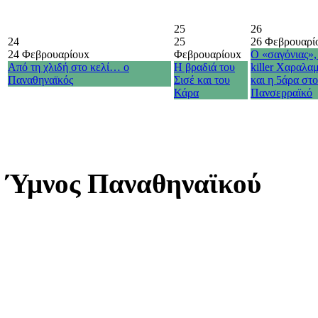
25
26
24
25
26 Φεβρουαρί
24 Φεβρουαρίου
x
Φεβρουαρίου
x
Ο «σαγόνιας»,
Από τη χλιδή στο κελί… ο
Η βραδιά του
killer Χαραλα
Παναθηναϊκός
Σισέ και του
και η 5άρα στ
Κάρα
Πανσερραϊκό
Ύμνος Παναθηναϊκού