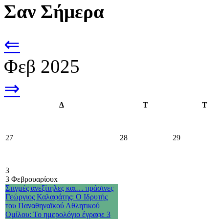
Σαν Σήμερα
⇐
Φεβ 2025
⇒
Δ
Τ
Τ
27
28
29
3
3 Φεβρουαρίου
x
Στιγμές ανεξίτηλες και… πράσινες
Γεώργιος Καλαφάτης: Ο Ιδρυτής
του Παναθηναϊκού Αθλητικού
Ομίλου: Το ημερολόγιο έγραφε 3