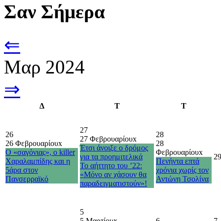
Σαν Σήμερα
⇐
Μαρ 2024
⇒
Δ
Τ
Τ
27
26
28
27 Φεβρουαρίου
x
26 Φεβρουαρίου
x
28
Έτσι άνοιξε ο δρόμος
Ο «σαγόνιας», ο killer
Φεβρουαρίου
x
για τα προημιτελικά
2
Χαραλαμπίδης και η
Πενήντα επτά
Το αήττητο του ’22:
5άρα στον
χρόνια χωρίς τον
«Μόνο αν χάσουν θα
Πανσερραϊκό
Αντώνη Τσολίνα
παραδειγματιστούν»!
5
5 Μαρτίου
x
6
7