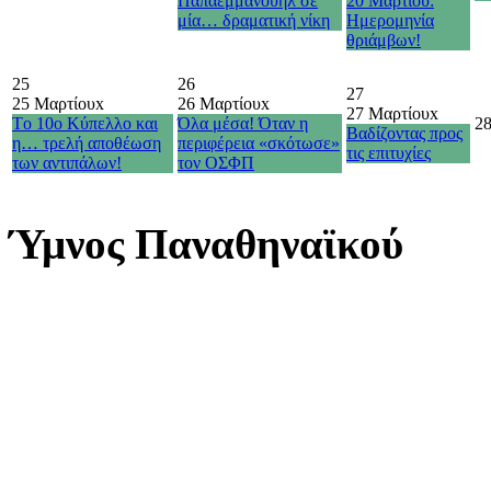
Παπαεμμανουήλ σε
20 Μαρτίου:
μία… δραματική νίκη
Ημερομηνία
θριάμβων!
25
26
27
25 Μαρτίου
x
26 Μαρτίου
x
27 Μαρτίου
x
Τo 10o Κύπελλο και
Όλα μέσα! Όταν η
2
Βαδίζοντας προς
η… τρελή αποθέωση
περιφέρεια «σκότωσε»
τις επιτυχίες
των αντιπάλων!
τον ΟΣΦΠ
Ύμνος Παναθηναϊκού