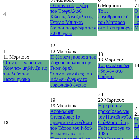
Ο αμυντικός – γόης
6 Μαρτίου
x
7
του Τριφυλλιού
Το…
Ο
4
Κώστας Λινοξυλάκης
παγοθραυστικό
Γι
Όταν ο Μπίσκαν
του Μητσάρα
«
έσπασε το φράγμα των
στο Γκέτεμποργκ
Μ
3.000 γκολ
12
11
12 Μαρτίου
x
13
11 Μαρτίου
x
Η ξέφρενη κούρσα του
13 Μαρτίου
x
Όταν η… «πράσινη
Ζαχαρόπουλου στην
Το μεγαλειώδες
1
Χούντα» μηδένιζε εις
Γκρενόμπλ
«διπλό» στο
τριπλούν τον
Όταν οι γυναίκες του
Οπόρτο
Παναθηναϊκό
Βόλλεϋ άγγιξαν το
ευρωπαϊκό όνειρο
20
19
20 Μαρτίου
x
19 Μαρτίου
x
Η μέρα των
2
Αποκάλυψη
προκρίσεων για
2
GreenZone: Τα
τον Παναθηναϊκό
Ότ
18
πραγματικά γενέθλια
Ο άθλος επί της
Π
του Τάφου του Ινδού
Γκέτεμποργκ το
έφ
Η «κανονιά» του
1985
σ