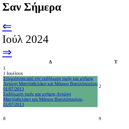
Σαν Σήμερα
⇐
Ιούλ 2024
⇒
Δ
Τ
1
1 Ιουλίου
x
Στιγμιότυπα από την εκδήλωση τιμής και μνήμης
Αντώνη Μαντζαβελάκη και Μάριου Βασιλόπουλου
2
01/07/2013
Εκδήλωση τιμής και μνήμης Αντώνη
Μαντζαβελάκη και Μάριου Βασιλόπουλου,
01/07/2013
8
9