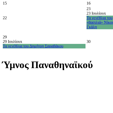
15
16
23
23 Ιουλίου
x
22
Τα γενέθλια του
«βασιλιά» Νίκο
Γκάλη
29
29 Ιουλίου
x
30
Τα γενέθλια του Δημήτρη Σαραβάκου
Ύμνος Παναθηναϊκού