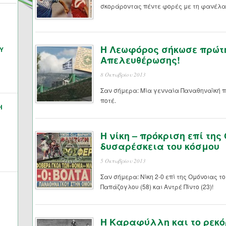
σκοράροντας πέντε φορές με τη φανέλα 
Η Λεωφόρος σήκωσε πρώτη
Υ
Απελευθέρωσης!
8 Οκτωβρίου 2013
Σαν σήμερα: Μία γενναία Παναθηναϊκή π
ποτέ.
Η
Η νίκη – πρόκριση επί της
δυσαρέσκεια του κόσμου
5 Οκτωβρίου 2013
Σαν σήμερα: Νίκη 2-0 επί της Ομόνοιας το
Παπάζογλου (58) και Αντρέ Πίντο (23)!
Η Καραφύλλη και το ρεκό