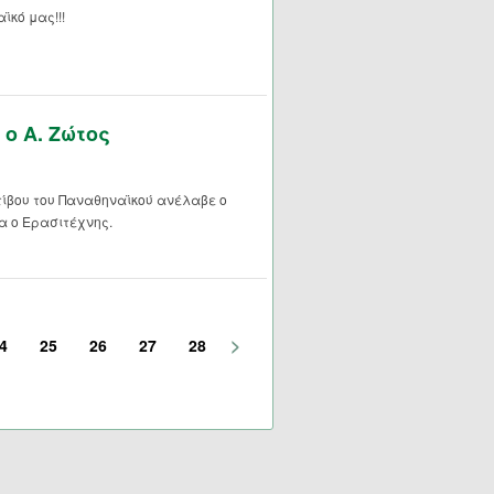
ϊκό μας!!!
ο Α. Ζώτος
ίβου του Παναθηναϊκού ανέλαβε ο
α ο Ερασιτέχνης.
>
4
25
26
27
28