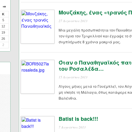
⇒
Μουζάκης, ένας «τρανός 
Κ
5
27 Αυγούστου 2013
12
Μια μεγάλη προσωπικότητα του Παναθην
19
τον ύμνο του Τριφυλλιού και έγραψε το 
26
συμπλήρωσε 8 χρόνια μακριά μας.
2
Όταν ο Παναθηναϊκός πατ
του Ροσαλέδα…
15 Αυγούστου 2013
Λίγους μήνες μετά το Γουέμπλεϊ, τον Αύγ
μη νίκησε τη Μάλαγα, όπως κατάφερε κα
Βαλένθια.
Batist is back!!!
7 Αυγούστου 2013