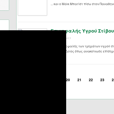
... και ο Μάικ Μπατίστ πίσω στον Παναθηνα
Επικεφαλής Υγρού Στίβου 
15 Ιουλίου 2013
Νέος επικεφαλής των τμημάτων υγρού στ
Ανδρέας Ζώτος όπως ανακοίνωσε επίσημ
<
19
20
21
22
23
2
Σελίδα 23 από 46