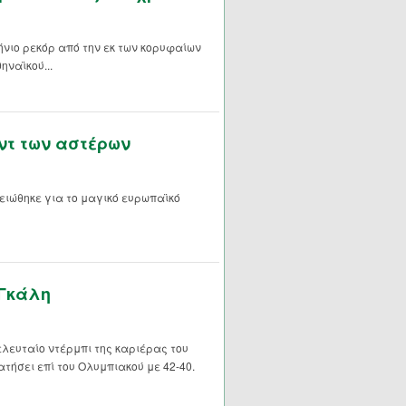
νιο ρεκόρ από την εκ των κορυφαίων
ηναϊκού...
ντ των αστέρων
ειώθηκε για το μαγικό ευρωπαϊκό
 Γκάλη
ελευταίο ντέρμπι της καριέρας του
τήσει επί του Ολυμπιακού με 42-40.