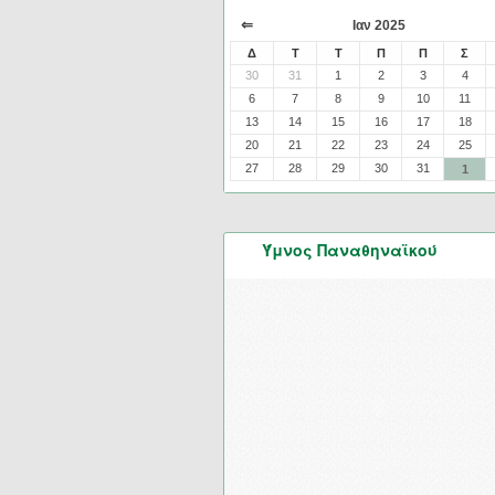
⇐
Ιαν 2025
Δ
Τ
Τ
Π
Π
Σ
30
31
1
2
3
4
6
7
8
9
10
11
13
14
15
16
17
18
20
21
22
23
24
25
27
28
29
30
31
1
Ύμνος Παναθηναϊκού