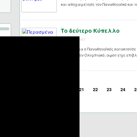
και αποχαιρέτησε τον Παναθηναϊκό και τ
Το δεύτερο Κύπελλο
11 Ιουνίου 2013
Σαν σήμερα ο Παναθηναϊκός κατακτούσε 
κόντρα στον Ολυμπιακό, αφού είχε επιβλη
<
20
21
22
23
24
2
Σελίδα 24 από 46