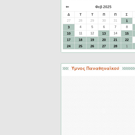
⇐
Φεβ 2025
Δ
Τ
Τ
Π
Π
Σ
27
28
29
30
31
1
4
5
6
7
8
3
11
12
14
10
13
15
17
18
19
20
21
22
24
25
26
27
28
1
Ύμνος Παναθηναϊκού