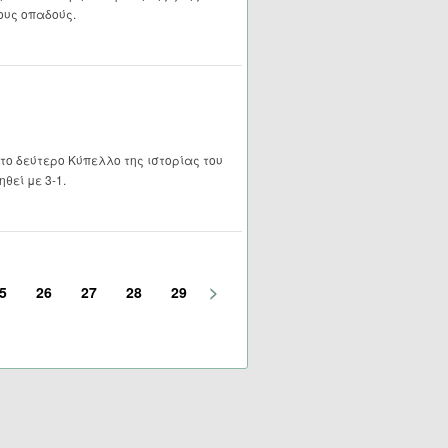
ους οπαδούς.
το δεύτερο Κύπελλο της ιστορίας του
θεί με 3-1.
>
5
26
27
28
29