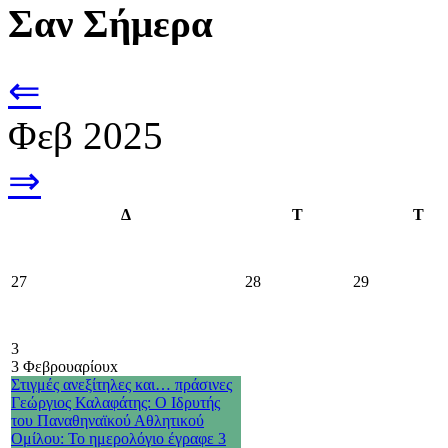
Σαν Σήμερα
⇐
Φεβ 2025
⇒
Δ
Τ
Τ
27
28
29
3
3 Φεβρουαρίου
x
Στιγμές ανεξίτηλες και… πράσινες
Γεώργιος Καλαφάτης: Ο Ιδρυτής
του Παναθηναϊκού Αθλητικού
Ομίλου: Το ημερολόγιο έγραφε 3