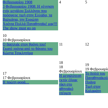
Φεβρουαρίου 1908
4
5
3 Φεβρουαρίου 1908: Η γέννηση
ενός μεγάλου Συλλόγου που
πρόσφερε τιμή στην Ελλάδα, τα
Βαλκάνια, την Ευρώπη
Χρόνια Πολλά Παναθηναϊκέ μας!!!
The show must go on
10
10 Φεβρουαρίου
x
Ο βασιλιάς στον θρόνο του!
11
12
Εκατό χρόνια από το θάνατο του
Κώστα Τσικλητήρα
18
19
18
19 Φεβρουαρί
Φεβρουαρίου
x
17
Το διπλό του
Η μεγαλύτερη
17 Φεβρουαρίου
x
Παναθηναϊκού
εκτός έδρας
Η πρώτη φορά…
Πράγα
νίκη στο
Τιμή στον
αθηναϊκό
Καλαφάτη
ντέρμπι