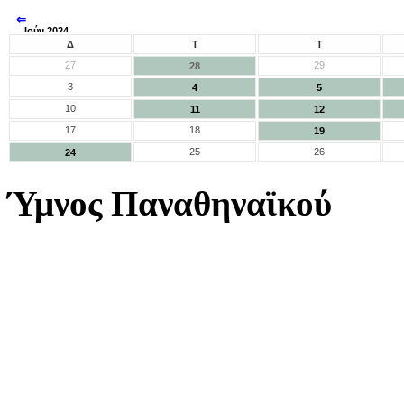
⇐
Ιούν 2024
⇒
Δ
Τ
Τ
27
29
28
3
4
5
10
11
12
17
18
19
25
26
24
Ύμνος Παναθηναϊκού