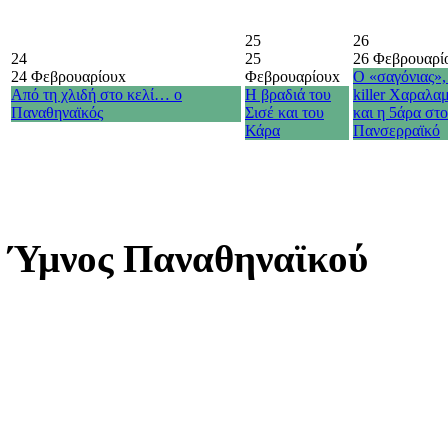
25
26
24
25
26 Φεβρουαρί
24 Φεβρουαρίου
x
Φεβρουαρίου
x
Ο «σαγόνιας»,
Από τη χλιδή στο κελί… ο
Η βραδιά του
killer Χαραλα
Παναθηναϊκός
Σισέ και του
και η 5άρα στ
Κάρα
Πανσερραϊκό
Ύμνος Παναθηναϊκού