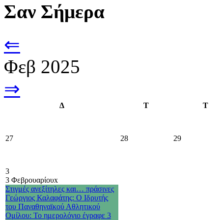
Σαν Σήμερα
⇐
Φεβ 2025
⇒
Δ
Τ
Τ
27
28
29
3
3 Φεβρουαρίου
x
Στιγμές ανεξίτηλες και… πράσινες
Γεώργιος Καλαφάτης: Ο Ιδρυτής
του Παναθηναϊκού Αθλητικού
Ομίλου: Το ημερολόγιο έγραφε 3