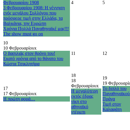
Φεβρουαρίου 1908
4
5
3 Φεβρουαρίου 1908: Η γέννηση
ενός μεγάλου Συλλόγου που
πρόσφερε τιμή στην Ελλάδα, τα
Βαλκάνια, την Ευρώπη
Χρόνια Πολλά Παναθηναϊκέ μας!!!
The show must go on
10
10 Φεβρουαρίου
x
Ο βασιλιάς στον θρόνο του!
11
12
Εκατό χρόνια από το θάνατο του
Κώστα Τσικλητήρα
18
19
18
19 Φεβρουαρί
Φεβρουαρίου
x
17
Το διπλό του
Η μεγαλύτερη
17 Φεβρουαρίου
x
Παναθηναϊκού
εκτός έδρας
Η πρώτη φορά…
Πράγα
νίκη στο
Τιμή στον
αθηναϊκό
Καλαφάτη
ντέρμπι