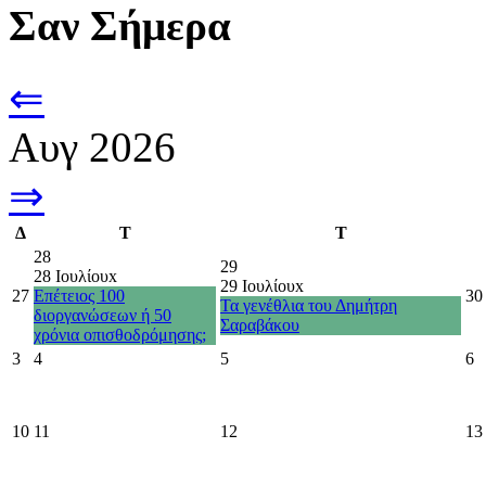
Σαν Σήμερα
⇐
Αυγ 2026
⇒
Δ
Τ
Τ
28
29
28 Ιουλίου
x
29 Ιουλίου
x
27
Επέτειος 100
30
Τα γενέθλια του Δημήτρη
διοργανώσεων ή 50
Σαραβάκου
χρόνια οπισθοδρόμησης;
3
4
5
6
10
11
12
13