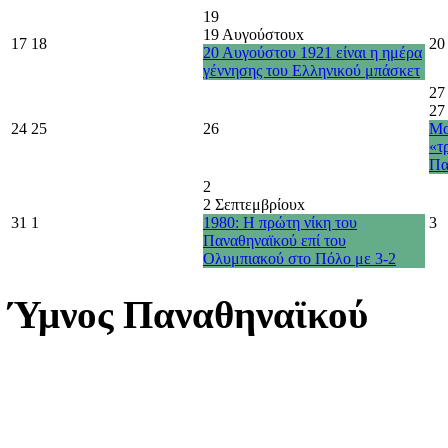
19
19 Αυγούστου
x
17
18
20
20 Αυγούστου 1921 είναι η ημέρα
γέννησης του Ελληνικού μπάσκετ
27
27
24
25
26
Μο
«τ
Πα
2
2 Σεπτεμβρίου
x
31
1
1980: Η πρώτη νίκη του
3
Παναθηναϊκού επί του
Ολυμπιακού στο Πόλο με 3-2
Ύμνος Παναθηναϊκού