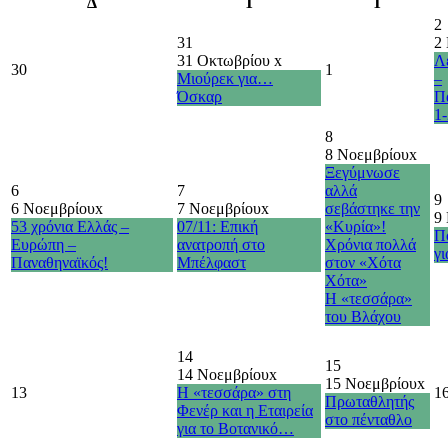
Δ
Τ
Τ
2
31
2
31 Οκτωβρίου
x
Λ
30
1
Μιούρεκ για…
–
Όσκαρ
Π
1-
8
8 Νοεμβρίου
x
Ξεγύμνωσε
6
7
αλλά
9
6 Νοεμβρίου
x
7 Νοεμβρίου
x
σεβάστηκε την
9
53 χρόνια Ελλάς –
07/11: Επική
«Κυρία»!
Π
Ευρώπη –
ανατροπή στο
Χρόνια πολλά
γι
Παναθηναϊκός!
Μπέλφαστ
στον «Χότα
Χότα»
Η «τεσσάρα»
του Βλάχου
14
15
14 Νοεμβρίου
x
15 Νοεμβρίου
x
13
Η «τεσσάρα» στη
1
Πρωταθλητής
Φενέρ και η Εταιρεία
στο πένταθλο
για το Βοτανικό…