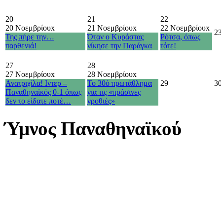
20
21
22
20 Νοεμβρίου
x
21 Νοεμβρίου
x
22 Νοεμβρίου
x
2
Της πήρε την…
Όταν ο Κυράστας
Ρότσα, όπως
παρθενιά!
νίκησε την Παράγκα
τότε!
27
28
27 Νοεμβρίου
x
28 Νοεμβρίου
x
Ανατριχίλα! Ιντερ –
Το 30ό πρωτάθλημα
29
3
Παναθηναϊκός 0-1 όπως
για τις «πράσινες
δεν το είδατε ποτέ…
γροθιές»
Ύμνος Παναθηναϊκού