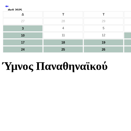
⇐
Φεβ 2025
⇒
Δ
Τ
Τ
27
28
29
4
5
3
11
12
10
17
18
19
24
25
26
Ύμνος Παναθηναϊκού