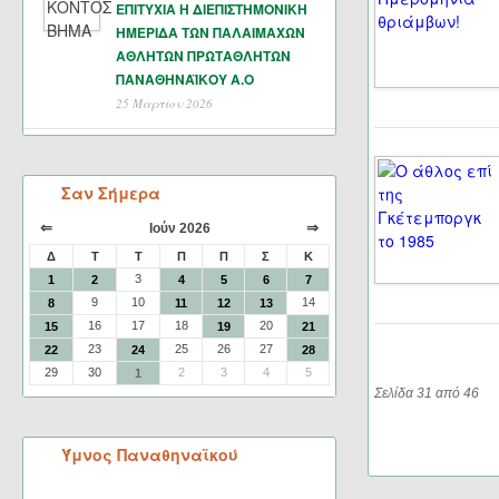
ΕΠΙΤΥΧΙΑ Η ΔΙΕΠΙΣΤΗΜΟΝΙΚΗ
ΗΜΕΡΙΔΑ ΤΩΝ ΠΑΛΑΙΜΑΧΩΝ
ΑΘΛΗΤΩΝ ΠΡΩΤΑΘΛΗΤΩΝ
ΠΑΝΑΘΗΝΑΪΚΟΥ Α.Ο
25 Μαρτίου 2026
Σαν Σήμερα
⇐
⇒
Ιούν 2026
Δ
Τ
Τ
Π
Π
Σ
Κ
3
1
2
4
5
6
7
9
10
14
8
11
12
13
16
17
18
20
15
19
21
23
25
26
27
22
24
28
29
30
2
3
4
5
1
Σελίδα 31 από 46
Ύμνος Παναθηναϊκού