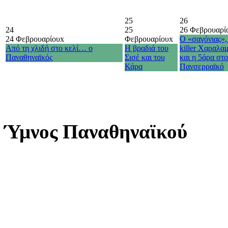
25
26
24
25
26 Φεβρουαρί
24 Φεβρουαρίου
x
Φεβρουαρίου
x
Ο «σαγόνιας»,
Από τη χλιδή στο κελί… ο
Η βραδιά του
killer Χαραλα
Παναθηναϊκός
Σισέ και του
και η 5άρα στ
Κάρα
Πανσερραϊκό
Ύμνος Παναθηναϊκού