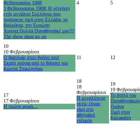
Φεβρουαρίου 1908
4
5
3 Φεβρουαρίου 1908: Η γέννηση
ενός μεγάλου Συλλόγου που
πρόσφερε τιμή στην Ελλάδα, τα
Βαλκάνια, την Ευρώπη
Χρόνια Πολλά Παναθηναϊκέ μας!!!
The show must go on
10
10 Φεβρουαρίου
x
Ο βασιλιάς στον θρόνο του!
11
12
Εκατό χρόνια από το θάνατο του
Κώστα Τσικλητήρα
18
19
18
19 Φεβρουαρί
Φεβρουαρίου
x
17
Το διπλό του
Η μεγαλύτερη
17 Φεβρουαρίου
x
Παναθηναϊκού
εκτός έδρας
Η πρώτη φορά…
Πράγα
νίκη στο
Τιμή στον
αθηναϊκό
Καλαφάτη
ντέρμπι