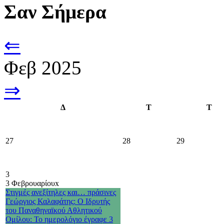
Σαν Σήμερα
⇐
Φεβ 2025
⇒
Δ
Τ
Τ
27
28
29
3
3 Φεβρουαρίου
x
Στιγμές ανεξίτηλες και… πράσινες
Γεώργιος Καλαφάτης: Ο Ιδρυτής
του Παναθηναϊκού Αθλητικού
Ομίλου: Το ημερολόγιο έγραφε 3