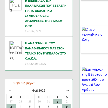
Η ΕΝΔΕΚΑΔΑ ΤΩΝ
ΠΑΛΑΙΜΑΧΩΝ ΠΟΥ ΕΞΕΛΕΓΗ
ΓΙΑ ΤΟ ΔΙΟΙΚΗΤΙΚΟ
ΣΥΜΒΟΥΛΙΟ ΣΤΙΣ
ΑΡΧΑΙΡΕΣΙΕΣ ΤΗΣ 6 ΜΑΊΟΥ
2022
9 Μάϊος 2022
Η ΑΝΑΓΕΝΝΗΣΗ ΤΟΥ
ΠΑΝΑΘΗΝΑΪΚΟΥ ΜΑΣ ΣΤΟΝ
ΤΕΛΙΚΟ ΤΟΥ ΚΥΠΕΛΛΟΥ ΣΤΟ
Ο.Α.Κ.Α.
30 Απριλίου 2022
Σαν Σήμερα
⇐
⇒
Φεβ 2025
Δ
Τ
Τ
Π
Π
Σ
Κ
27
28
29
30
31
2
1
4
5
6
7
8
3
9