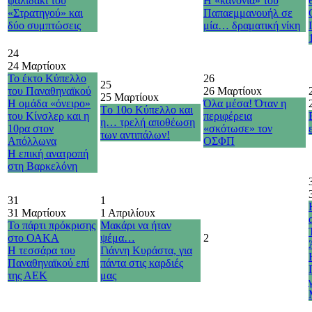
ψαλιδάκι του
Η «κανονιά» του
«Στρατηγού» και
Παπαεμμανουήλ σε
δύο συμπτώσεις
μία… δραματική νίκη
24
24 Μαρτίου
x
Το έκτο Κύπελλο
26
25
του Παναθηναϊκού
26 Μαρτίου
x
25 Μαρτίου
x
Η ομάδα «όνειρο»
Όλα μέσα! Όταν η
Τo 10o Κύπελλο και
του Κίνσλερ και η
περιφέρεια
η… τρελή αποθέωση
10ρα στον
«σκότωσε» τον
των αντιπάλων!
Απόλλωνα
ΟΣΦΠ
H επική ανατροπή
στη Βαρκελόνη
31
1
31 Μαρτίου
x
1 Απριλίου
x
Το πάρτι πρόκρισης
Μακάρι να ήταν
στο ΟΑΚΑ
ψέμα…
2
Η τεσσάρα του
Γιάννη Κυράστα, για
Παναθηναϊκού επί
πάντα στις καρδιές
της ΑΕΚ
μας