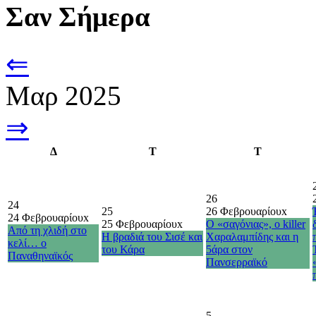
Σαν Σήμερα
⇐
Μαρ 2025
⇒
Δ
Τ
Τ
26
24
25
26 Φεβρουαρίου
x
24 Φεβρουαρίου
x
25 Φεβρουαρίου
x
Ο «σαγόνιας», ο killer
Από τη χλιδή στο
Η βραδιά του Σισέ και
Χαραλαμπίδης και η
κελί… ο
του Κάρα
5άρα στον
Παναθηναϊκός
Πανσερραϊκό
5