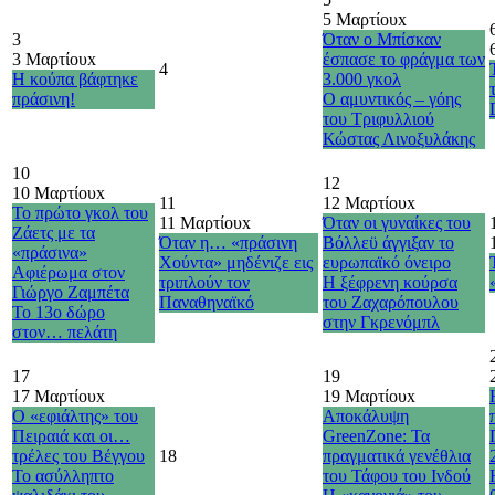
5 Μαρτίου
x
3
Όταν ο Μπίσκαν
3 Μαρτίου
x
έσπασε το φράγμα των
4
Η κούπα βάφτηκε
3.000 γκολ
πράσινη!
Ο αμυντικός – γόης
του Τριφυλλιού
Κώστας Λινοξυλάκης
10
12
10 Μαρτίου
x
11
12 Μαρτίου
x
Το πρώτο γκολ του
11 Μαρτίου
x
Όταν οι γυναίκες του
Ζάετς με τα
Όταν η… «πράσινη
Βόλλεϋ άγγιξαν το
«πράσινα»
Χούντα» μηδένιζε εις
ευρωπαϊκό όνειρο
Αφιέρωμα στον
τριπλούν τον
Η ξέφρενη κούρσα
Γιώργο Ζαμπέτα
Παναθηναϊκό
του Ζαχαρόπουλου
Το 13ο δώρο
στην Γκρενόμπλ
στον… πελάτη
17
19
17 Μαρτίου
x
19 Μαρτίου
x
Ο «εφιάλτης» του
Αποκάλυψη
Πειραιά και οι…
GreenZone: Τα
τρέλες του Βέγγου
18
πραγματικά γενέθλια
Το ασύλληπτο
του Τάφου του Ινδού