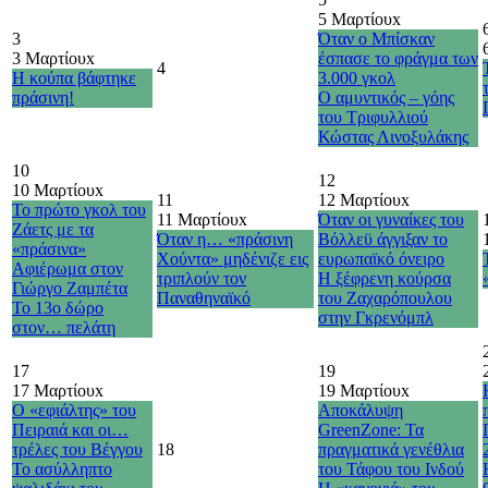
5 Μαρτίου
x
3
Όταν ο Μπίσκαν
3 Μαρτίου
x
έσπασε το φράγμα των
4
Η κούπα βάφτηκε
3.000 γκολ
πράσινη!
Ο αμυντικός – γόης
του Τριφυλλιού
Κώστας Λινοξυλάκης
10
12
10 Μαρτίου
x
11
12 Μαρτίου
x
Το πρώτο γκολ του
11 Μαρτίου
x
Όταν οι γυναίκες του
Ζάετς με τα
Όταν η… «πράσινη
Βόλλεϋ άγγιξαν το
«πράσινα»
Χούντα» μηδένιζε εις
ευρωπαϊκό όνειρο
Αφιέρωμα στον
τριπλούν τον
Η ξέφρενη κούρσα
Γιώργο Ζαμπέτα
Παναθηναϊκό
του Ζαχαρόπουλου
Το 13ο δώρο
στην Γκρενόμπλ
στον… πελάτη
17
19
17 Μαρτίου
x
19 Μαρτίου
x
Ο «εφιάλτης» του
Αποκάλυψη
Πειραιά και οι…
GreenZone: Τα
τρέλες του Βέγγου
18
πραγματικά γενέθλια
Το ασύλληπτο
του Τάφου του Ινδού