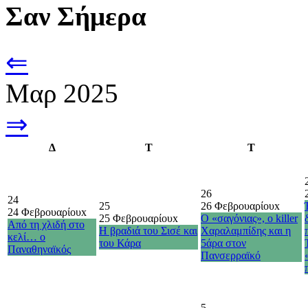
Σαν Σήμερα
⇐
Μαρ 2025
⇒
Δ
Τ
Τ
26
24
25
26 Φεβρουαρίου
x
24 Φεβρουαρίου
x
25 Φεβρουαρίου
x
Ο «σαγόνιας», ο killer
Από τη χλιδή στο
Η βραδιά του Σισέ και
Χαραλαμπίδης και η
κελί… ο
του Κάρα
5άρα στον
Παναθηναϊκός
Πανσερραϊκό
5