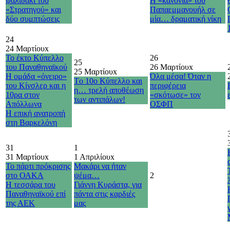
ψαλιδάκι του
Η «κανονιά» του
«Στρατηγού» και
Παπαεμμανουήλ σε
δύο συμπτώσεις
μία… δραματική νίκη
24
24 Μαρτίου
x
Το έκτο Κύπελλο
26
25
του Παναθηναϊκού
26 Μαρτίου
x
25 Μαρτίου
x
Η ομάδα «όνειρο»
Όλα μέσα! Όταν η
Τo 10o Κύπελλο και
του Κίνσλερ και η
περιφέρεια
η… τρελή αποθέωση
10ρα στον
«σκότωσε» τον
των αντιπάλων!
Απόλλωνα
ΟΣΦΠ
H επική ανατροπή
στη Βαρκελόνη
31
1
31 Μαρτίου
x
1 Απριλίου
x
Το πάρτι πρόκρισης
Μακάρι να ήταν
στο ΟΑΚΑ
ψέμα…
2
Η τεσσάρα του
Γιάννη Κυράστα, για
Παναθηναϊκού επί
πάντα στις καρδιές
της ΑΕΚ
μας