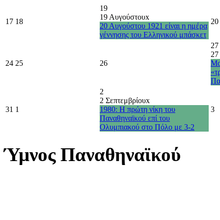
19
19 Αυγούστου
x
17
18
20
20 Αυγούστου 1921 είναι η ημέρα
γέννησης του Ελληνικού μπάσκετ
27
27
24
25
26
Μο
«τ
Πα
2
2 Σεπτεμβρίου
x
31
1
1980: Η πρώτη νίκη του
3
Παναθηναϊκού επί του
Ολυμπιακού στο Πόλο με 3-2
Ύμνος Παναθηναϊκού