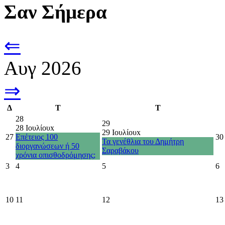
Σαν Σήμερα
⇐
Αυγ 2026
⇒
Δ
Τ
Τ
28
29
28 Ιουλίου
x
29 Ιουλίου
x
27
Επέτειος 100
30
Τα γενέθλια του Δημήτρη
διοργανώσεων ή 50
Σαραβάκου
χρόνια οπισθοδρόμησης;
3
4
5
6
10
11
12
13