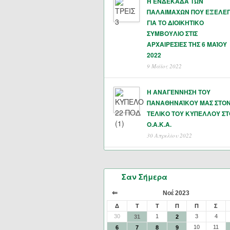
Η ΕΝΔΕΚΑΔΑ ΤΩΝ
ΠΑΛΑΙΜΑΧΩΝ ΠΟΥ ΕΞΕΛΕ
ΓΙΑ ΤΟ ΔΙΟΙΚΗΤΙΚΟ
ΣΥΜΒΟΥΛΙΟ ΣΤΙΣ
ΑΡΧΑΙΡΕΣΙΕΣ ΤΗΣ 6 ΜΑΊΟΥ
2022
9 Μάϊος 2022
Η ΑΝΑΓΕΝΝΗΣΗ ΤΟΥ
ΠΑΝΑΘΗΝΑΪΚΟΥ ΜΑΣ ΣΤΟ
ΤΕΛΙΚΟ ΤΟΥ ΚΥΠΕΛΛΟΥ ΣΤ
Ο.Α.Κ.Α.
30 Απριλίου 2022
Σαν Σήμερα
⇐
Νοέ 2023
Δ
Τ
Τ
Π
Π
Σ
30
1
3
4
31
2
10
11
6
7
8
9