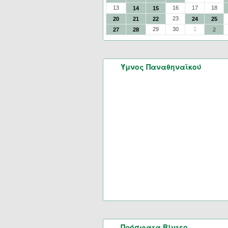
13
16
17
18
14
15
23
20
21
22
24
25
29
30
1
27
28
2
Ύμνος Παναθηναϊκού
Πρόσφατα Βίντεο