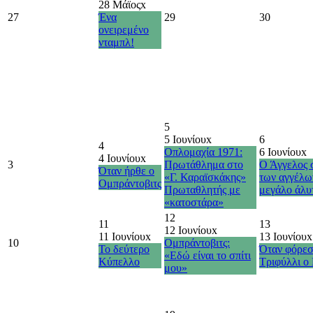
28 Μάϊος
x
27
Ένα
29
30
ονειρεμένο
νταμπλ!
5
5 Ιουνίου
x
6
4
Οπλομαχία 1971:
6 Ιουνίου
x
4 Ιουνίου
x
3
Πρωτάθλημα στο
Ο Άγγελος σ
Όταν ήρθε ο
«Γ. Καραϊσκάκης»
των αγγέλων
Ομπράντοβιτς
Πρωταθλητής με
μεγάλο άλυ
«κατοστάρα»
12
11
13
12 Ιουνίου
x
11 Ιουνίου
x
13 Ιουνίου
x
10
Ομπράντοβιτς:
Το δεύτερο
Όταν φόρεσ
«Εδώ είναι το σπίτι
Κύπελλο
Τριφύλλι ο 
μου»