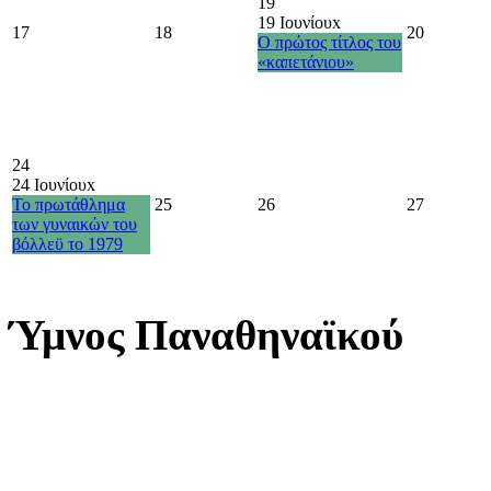
19
19 Ιουνίου
x
17
18
20
Ο πρώτος τίτλος του
«καπετάνιου»
24
24 Ιουνίου
x
Το πρωτάθλημα
25
26
27
των γυναικών του
βόλλεϋ το 1979
Ύμνος Παναθηναϊκού