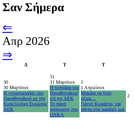
Σαν Σήμερα
⇐
Απρ 2026
⇒
Δ
Τ
Τ
31
30
31 Μαρτίου
x
1
30 Μαρτίου
x
Η τεσσάρα του
1 Απριλίου
x
Η «τιτανομαχία» του
Παναθηναϊκού
Μακάρι να ήταν
2
Παναθηναϊκού με την
επί της ΑΕΚ
ψέμα…
Κυπελλούχο Ευρώπης
Το πάρτι
Γιάννη Κυράστα, για
ΑΕΚ
πρόκρισης στο
πάντα στις καρδιές μας
ΟΑΚΑ