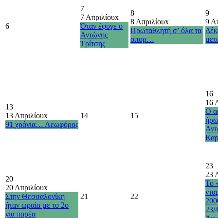
7
8
9
7 Απριλίου
x
8 Απριλίου
x
9 Α
6
Όταν έφυγε ο
Πρωταθλητή σ’ όλα τα
Δέκ
Αντώνης
σπορ…
με
Τρίτσης
16
16 
13
Ο α
13 Απριλίου
x
14
15
ήρω
91 χρόνια… Λεωφόρος
Αντ
Καρ
23
23 
20
Το 
20 Απριλίου
x
ντα
Στην Θεσσαλονίκη
21
22
200
ήταν ωραία με το 2ο
23/
για παρέα