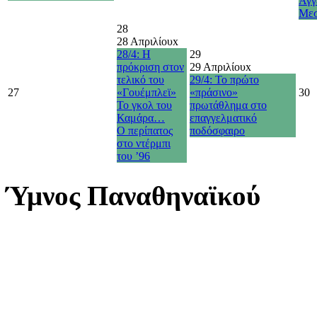
Άγγ
Με
28
28 Απριλίου
x
28/4: Η
29
πρόκριση στον
29 Απριλίου
x
τελικό του
29/4: Το πρώτο
27
«Γουέμπλεϊ»
«πράσινο»
30
Το γκολ του
πρωτάθλημα στο
Καμάρα…
επαγγελματικό
O περίπατος
ποδόσφαιρο
στο ντέρμπι
του ’96
Ύμνος Παναθηναϊκού