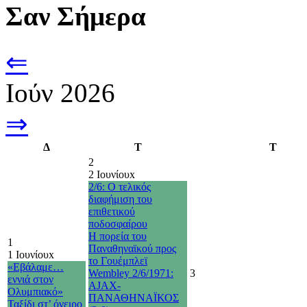
Σαν Σήμερα
⇐
Ιούν 2026
⇒
Δ
Τ
Τ
2
2 Ιουνίου
x
2/6: Ο τελικός
διαφήμιση του
επιθετικού
ποδοσφαίρου
Η πορεία του
1
Παναθηναϊκού προς
1 Ιουνίου
x
το Γουέμπλεϊ
«Εβάλαμε…
Wembley 2/6/1971:
3
εννιά στον
AJAX-
Ολυμπιακό»
ΠΑΝΑΘΗΝΑΪΚΟΣ
Ταξίδι στ’ όνειρο