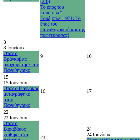
(2-0)
Το έπος του
Γουέμπλεϊ
Γουέμπλεϊ 1971: Το
έπος του
Παναθηναϊκού και της
πρωτεύουσας!
8
8 Ιουνίου
x
Όταν ο
9
10
Βράνκοβιτς
αποχαιρέτησε τον
Παναθηναϊκό
15
15 Ιουνίου
x
Όταν ο Γιαννάκης
16
17
μεταγράφηκε
στον
Παναθηναϊκό
22
22 Ιουνίου
x
Όταν ο
Σαραβάκος
24
ντύθηκε στα
24 Ιουνίου
x
23