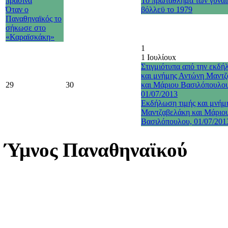
πράσινα
Το πρωτάθλημα των γυναι
Όταν ο
βόλλεϋ το 1979
Παναθηναϊκός το
σήκωσε στο
«Καραϊσκάκη»
1
1 Ιουλίου
x
Στιγμιότυπα από την εκδή
και μνήμης Αντώνη Μαντ
29
30
και Μάριου Βασιλόπουλο
01/07/2013
Εκδήλωση τιμής και μνήμ
Μαντζαβελάκη και Μάριο
Βασιλόπουλου, 01/07/201
Ύμνος Παναθηναϊκού