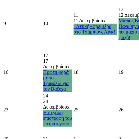
12
11
12 Δεκεμ
11 Δεκεμβρίου
x
Μαθιός Βι
9
10
«Λευκή» πρεμιέρα
Παναθηνα
στο Τσάμπιονς Λιγκ!
πει μαχητ
ψυχή!
17
17
Δεκεμβρίου
x
16
Πρώτη φορά
18
19
με το
Τριφύλλι για
τον Βαζέχα
24
24
Δεκεμβρίου
x
23
25
26
Η μεγάλη
επιστροφή του
«στρατηγού»!
30
31
1
2