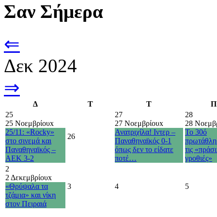
Σαν Σήμερα
⇐
Δεκ 2024
⇒
Δ
Τ
Τ
Π
25
27
28
25 Νοεμβρίου
x
27 Νοεμβρίου
x
28 Νοεμβ
25/11: «Rocky»
Ανατριχίλα! Ιντερ –
Το 30ό
26
στο σινεμά και
Παναθηναϊκός 0-1
πρωτάθλη
Παναθηναϊκός –
όπως δεν το είδατε
τις «πράσι
ΑΕΚ 3-2
ποτέ…
γροθιές»
2
2 Δεκεμβρίου
x
«Θρύψαλα τα
3
4
5
τζάμια» και νίκη
στον Πειραιά