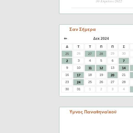
30 Απριλίου 2022
Σαν Σήμερα
⇐
Δεκ 2024
Δ
Τ
Τ
Π
Π
Σ
26
29
30
25
27
28
3
4
5
6
2
7
9
10
13
11
12
14
16
18
19
21
17
20
23
25
26
27
28
24
30
31
1
2
3
4
Ύμνος Παναθηναϊκού