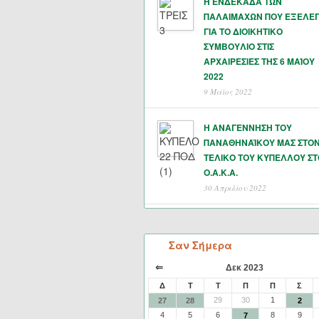
Η ΕΝΔΕΚΑΔΑ ΤΩΝ
ΠΑΛΑΙΜΑΧΩΝ ΠΟΥ ΕΞΕΛΕ
ΓΙΑ ΤΟ ΔΙΟΙΚΗΤΙΚΟ
ΣΥΜΒΟΥΛΙΟ ΣΤΙΣ
ΑΡΧΑΙΡΕΣΙΕΣ ΤΗΣ 6 ΜΑΊΟΥ
2022
9 Μάϊος 2022
Η ΑΝΑΓΕΝΝΗΣΗ ΤΟΥ
ΠΑΝΑΘΗΝΑΪΚΟΥ ΜΑΣ ΣΤΟ
ΤΕΛΙΚΟ ΤΟΥ ΚΥΠΕΛΛΟΥ ΣΤ
Ο.Α.Κ.Α.
30 Απριλίου 2022
Σαν Σήμερα
⇐
Δεκ 2023
Δ
Τ
Τ
Π
Π
Σ
29
30
1
27
28
2
4
5
6
8
9
7