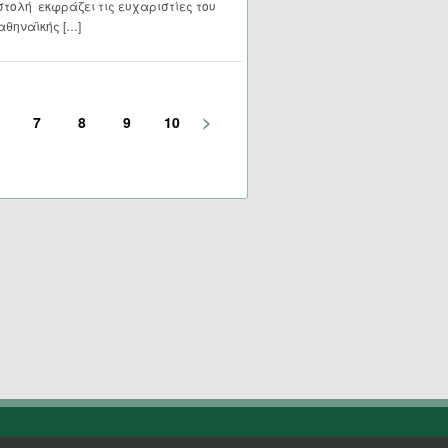
τολή εκφράζει τις ευχαριστίες του
αθηναϊκής […]
>
7
8
9
10