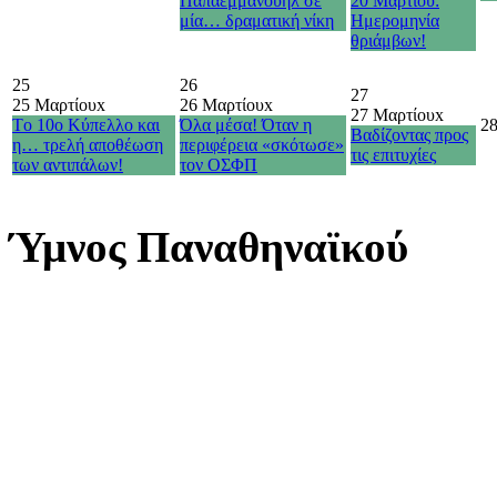
Παπαεμμανουήλ σε
20 Μαρτίου:
μία… δραματική νίκη
Ημερομηνία
θριάμβων!
25
26
27
25 Μαρτίου
x
26 Μαρτίου
x
27 Μαρτίου
x
Τo 10o Κύπελλο και
Όλα μέσα! Όταν η
2
Βαδίζοντας προς
η… τρελή αποθέωση
περιφέρεια «σκότωσε»
τις επιτυχίες
των αντιπάλων!
τον ΟΣΦΠ
Ύμνος Παναθηναϊκού