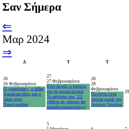
Σαν Σήμερα
⇐
Μαρ 2024
⇒
Δ
Τ
Τ
27
26
28
27 Φεβρουαρίου
x
26 Φεβρουαρίου
x
28
Έτσι άνοιξε ο δρόμος
Ο «σαγόνιας», ο killer
Φεβρουαρίου
x
για τα προημιτελικά
2
Χαραλαμπίδης και η
Πενήντα επτά
Το αήττητο του ’22:
5άρα στον
χρόνια χωρίς τον
«Μόνο αν χάσουν θα
Πανσερραϊκό
Αντώνη Τσολίνα
παραδειγματιστούν»!
5
5 Μαρτίου
x
6
7