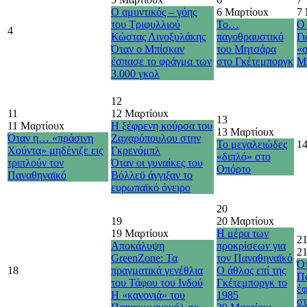
Ο αμυντικός – γόης
6 Μαρτίου
x
7
του Τριφυλλιού
Το…
Ο
4
Κώστας Λινοξυλάκης
παγοθραυστικό
Γι
Όταν ο Μπίσκαν
του Μητσάρα
«
έσπασε το φράγμα των
στο Γκέτεμποργκ
Μ
3.000 γκολ
12
11
12 Μαρτίου
x
13
11 Μαρτίου
x
Η ξέφρενη κούρσα του
13 Μαρτίου
x
Όταν η… «πράσινη
Ζαχαρόπουλου στην
Το μεγαλειώδες
1
Χούντα» μηδένιζε εις
Γκρενόμπλ
«διπλό» στο
τριπλούν τον
Όταν οι γυναίκες του
Οπόρτο
Παναθηναϊκό
Βόλλεϋ άγγιξαν το
ευρωπαϊκό όνειρο
20
19
20 Μαρτίου
x
19 Μαρτίου
x
Η μέρα των
2
Αποκάλυψη
προκρίσεων για
2
GreenZone: Τα
τον Παναθηναϊκό
Ότ
18
πραγματικά γενέθλια
Ο άθλος επί της
Π
του Τάφου του Ινδού
Γκέτεμποργκ το
έφ
Η «κανονιά» του
1985
σ