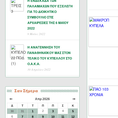
Η ΕΝΔΕΚΑΔΑ ΤΩΝ
ΠΑΛΑΙΜΑΧΩΝ ΠΟΥ ΕΞΕΛΕΓΗ
ΓΙΑ ΤΟ ΔΙΟΙΚΗΤΙΚΟ
ΣΥΜΒΟΥΛΙΟ ΣΤΙΣ
ΑΡΧΑΙΡΕΣΙΕΣ ΤΗΣ 6 ΜΑΊΟΥ
2022
9 Μάϊος 2022
Η ΑΝΑΓΕΝΝΗΣΗ ΤΟΥ
ΠΑΝΑΘΗΝΑΪΚΟΥ ΜΑΣ ΣΤΟΝ
ΤΕΛΙΚΟ ΤΟΥ ΚΥΠΕΛΛΟΥ ΣΤΟ
Ο.Α.Κ.Α.
30 Απριλίου 2022
Σαν Σήμερα
⇐
⇒
Απρ 2026
Δ
Τ
Τ
Π
Π
Σ
Κ
2
4
30
31
1
3
5
6
7
8
9
10
11
12