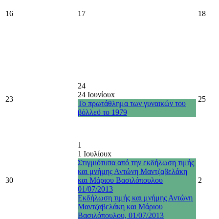
16
17
18
24
24 Ιουνίου
x
23
25
Το πρωτάθλημα των γυναικών του
βόλλεϋ το 1979
1
1 Ιουλίου
x
Στιγμιότυπα από την εκδήλωση τιμής
και μνήμης Αντώνη Μαντζαβελάκη
30
και Μάριου Βασιλόπουλου
2
01/07/2013
Εκδήλωση τιμής και μνήμης Αντώνη
Μαντζαβελάκη και Μάριου
Βασιλόπουλου, 01/07/2013