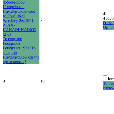
ποδοσφαίρου
Η πορεία του
Παναθηναϊκού προς
4
το Γουέμπλεϊ
4 Ιουν
Wembley 2/6/1971:
3
Όταν 
AJAX-
Ομπρά
ΠΑΝΑΘΗΝΑΪΚΟΣ
(2-0)
Το έπος του
Γουέμπλεϊ
Γουέμπλεϊ 1971: Το
έπος του
Παναθηναϊκού και της
πρωτεύουσας!
11
11 Ιου
9
10
Το δε
Κύπελ