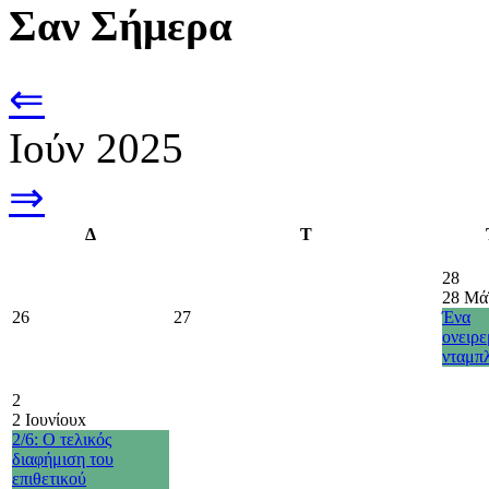
Σαν Σήμερα
⇐
Ιούν 2025
⇒
Δ
Τ
28
28 Μά
26
27
Ένα
ονειρ
νταμπ
2
2 Ιουνίου
x
2/6: Ο τελικός
διαφήμιση του
επιθετικού