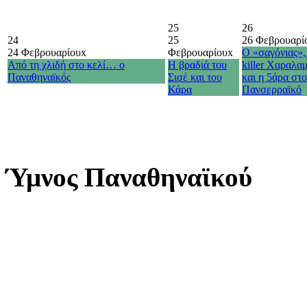
25
26
24
25
26 Φεβρουαρί
24 Φεβρουαρίου
x
Φεβρουαρίου
x
Ο «σαγόνιας»,
Από τη χλιδή στο κελί… ο
Η βραδιά του
killer Χαραλα
Παναθηναϊκός
Σισέ και του
και η 5άρα στ
Κάρα
Πανσερραϊκό
Ύμνος Παναθηναϊκού