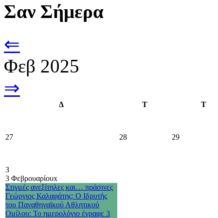
Σαν Σήμερα
⇐
Φεβ 2025
⇒
Δ
Τ
Τ
27
28
29
3
3 Φεβρουαρίου
x
Στιγμές ανεξίτηλες και… πράσινες
Γεώργιος Καλαφάτης: Ο Ιδρυτής
του Παναθηναϊκού Αθλητικού
Ομίλου: Το ημερολόγιο έγραφε 3