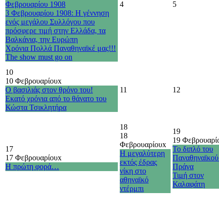
Φεβρουαρίου 1908
4
5
3 Φεβρουαρίου 1908: Η γέννηση
ενός μεγάλου Συλλόγου που
πρόσφερε τιμή στην Ελλάδα, τα
Βαλκάνια, την Ευρώπη
Χρόνια Πολλά Παναθηναϊκέ μας!!!
The show must go on
10
10 Φεβρουαρίου
x
Ο βασιλιάς στον θρόνο του!
11
12
Εκατό χρόνια από το θάνατο του
Κώστα Τσικλητήρα
18
19
18
19 Φεβρουαρί
Φεβρουαρίου
x
17
Το διπλό του
Η μεγαλύτερη
17 Φεβρουαρίου
x
Παναθηναϊκού
εκτός έδρας
Η πρώτη φορά…
Πράγα
νίκη στο
Τιμή στον
αθηναϊκό
Καλαφάτη
ντέρμπι