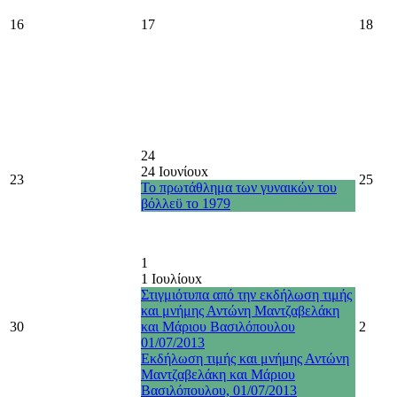
16
17
18
24
24 Ιουνίου
x
23
25
Το πρωτάθλημα των γυναικών του
βόλλεϋ το 1979
1
1 Ιουλίου
x
Στιγμιότυπα από την εκδήλωση τιμής
και μνήμης Αντώνη Μαντζαβελάκη
30
και Μάριου Βασιλόπουλου
2
01/07/2013
Εκδήλωση τιμής και μνήμης Αντώνη
Μαντζαβελάκη και Μάριου
Βασιλόπουλου, 01/07/2013