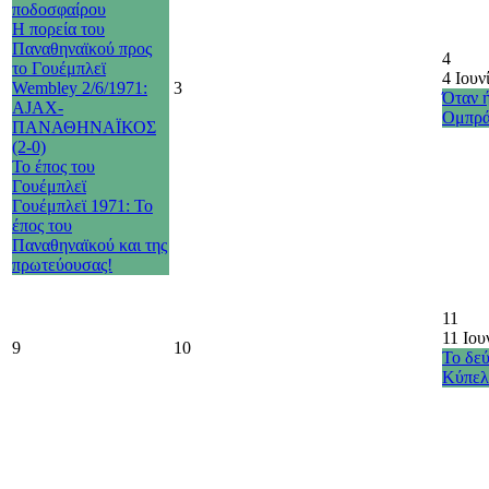
ποδοσφαίρου
Η πορεία του
Παναθηναϊκού προς
4
το Γουέμπλεϊ
4 Ιουν
Wembley 2/6/1971:
3
Όταν 
AJAX-
Ομπρά
ΠΑΝΑΘΗΝΑΪΚΟΣ
(2-0)
Το έπος του
Γουέμπλεϊ
Γουέμπλεϊ 1971: Το
έπος του
Παναθηναϊκού και της
πρωτεύουσας!
11
11 Ιου
9
10
Το δε
Κύπελ