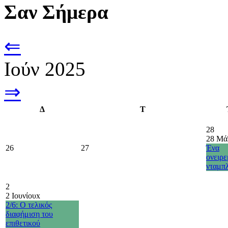
Σαν Σήμερα
⇐
Ιούν 2025
⇒
Δ
Τ
28
28 Μά
26
27
Ένα
ονειρ
νταμπ
2
2 Ιουνίου
x
2/6: Ο τελικός
διαφήμιση του
επιθετικού