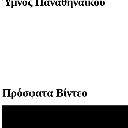
Ύμνος Παναθηναϊκού
Πρόσφατα Βίντεο