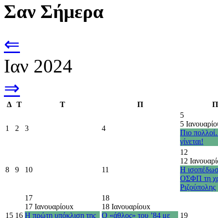
Σαν Σήμερα
⇐
Ιαν 2024
⇒
Δ
Τ
Τ
Π
Π
5
5 Ιανουαρίο
1
2
3
4
Πιο πολλοί
γίνεται!
12
12 Ιανουαρί
8
9
10
11
Η ισοπέδωσ
ΟΣΦΠ τη χρ
Ριζούπολης
17
18
17 Ιανουαρίου
x
18 Ιανουαρίου
x
15
16
Η πρώτη υπόκλιση της
Ο «άθλος» του ’84 με
19