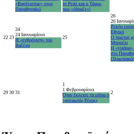
«Βασίλισσας» στον
τη Ρεάλ και ο Τάφος
Παναθηναϊκό
που «έβραζε»!
26
26 Ιανουαρί
Ρεκόρ εισιτ
24
Εθνικό
24 Ιανουαρίου
x
22
23
25
Ο πρώτος χ
Η «ενθρόνιση» του
Μπορέλι
Βαζέχα
Η «τριάρα»
στο Παναθη
Ολυμπιακό
1
1 Φεβρουαρίου
x
29
30
31
2
Όταν έκλεισε τα μάτια ο
«φτερωτός Ρένος»