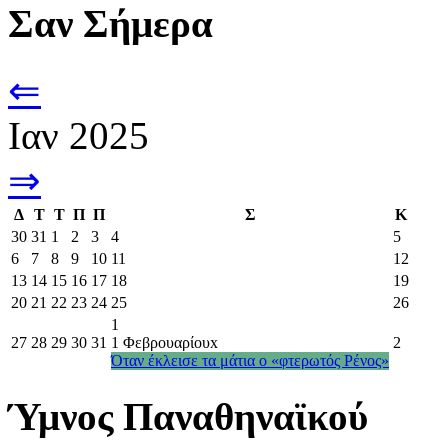
Σαν Σήμερα
⇐
Ιαν 2025
⇒
Δ
Τ
Τ
Π
Π
Σ
Κ
30
31
1
2
3
4
5
6
7
8
9
10
11
12
13
14
15
16
17
18
19
20
21
22
23
24
25
26
1
27
28
29
30
31
1 Φεβρουαρίου
x
2
Όταν έκλεισε τα μάτια ο «φτερωτός Ρένος»
Ύμνος Παναθηναϊκού