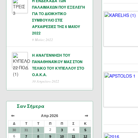
Η ΕΝΔΕΚΑΔΑ ΤΩΝ
ΠΑΛΑΙΜΑΧΩΝ ΠΟΥ ΕΞΕΛΕΓΗ
ΓΙΑ ΤΟ ΔΙΟΙΚΗΤΙΚΟ
ΣΥΜΒΟΥΛΙΟ ΣΤΙΣ
ΑΡΧΑΙΡΕΣΙΕΣ ΤΗΣ 6 ΜΑΊΟΥ
2022
9 Μάϊος 2022
Η ΑΝΑΓΕΝΝΗΣΗ ΤΟΥ
ΠΑΝΑΘΗΝΑΪΚΟΥ ΜΑΣ ΣΤΟΝ
ΤΕΛΙΚΟ ΤΟΥ ΚΥΠΕΛΛΟΥ ΣΤΟ
Ο.Α.Κ.Α.
30 Απριλίου 2022
Σαν Σήμερα
⇐
⇒
Απρ 2026
Δ
Τ
Τ
Π
Π
Σ
Κ
2
4
30
31
1
3
5
6
7
8
9
10
11
12